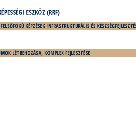
KÉPESSÉGI ESZKÖZ (RRF)
 FELSŐFOKÚ KÉPZÉSEK INFRASTRUKTURÁLIS ÉS KÉSZSÉGFEJLESZTÉ
UMOK LÉTREHOZÁSA, KOMPLEX FEJLESZTÉSE