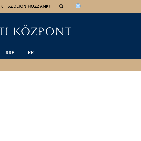
IK
SZÓLJON HOZZÁNK!
RRF
KK