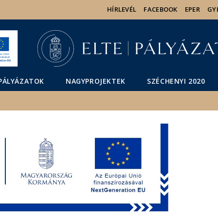
Események
ELTE a
Hírek
HÍRLEVÉL
FACEBOOK
EPER
GY
sajtóban
PÁLYÁZATOK
NAGYPROJEKTEK
SZÉCHENYI 2020