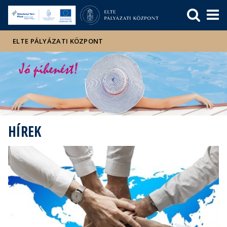
Események
ELTE a
Hírek
sajtóban
ELTE PÁLYÁZATI KÖZPONT
HÍREK