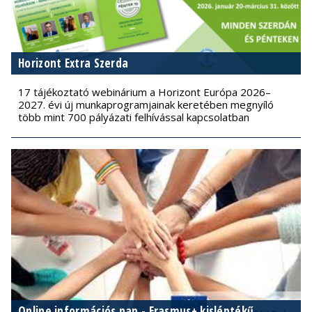
Horizont Extra Szerda
17 tájékoztató webinárium a Horizont Európa 2026–
2027. évi új munkaprogramjainak keretében megnyíló
több mint 700 pályázati felhívással kapcsolatban
Online információs nap - Erasmus+ kisléptékű