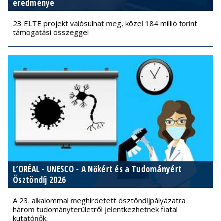
eredménye
23 ELTE projekt valósulhat meg, közel 184 millió forint
támogatási összeggel
L’ORÉAL - UNESCO - A Nőkért és a Tudományért
Ösztöndíj 2026
A 23. alkalommal meghirdetett ösztöndíjpályázatra
három tudományterületről jelentkezhetnek fiatal
kutatónők.