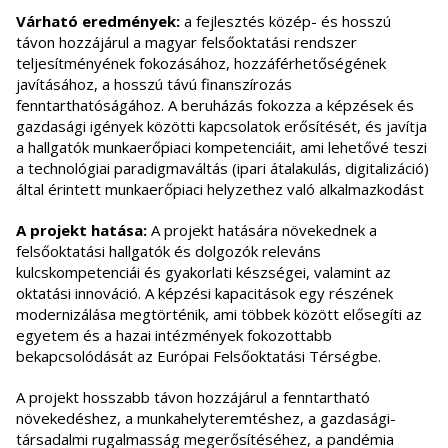
Várható eredmények:
a fejlesztés közép- és hosszú
távon hozzájárul a magyar felsőoktatási rendszer
teljesítményének fokozásához, hozzáférhetőségének
javításához, a hosszú távú finanszírozás
fenntarthatóságához. A beruházás fokozza a képzések és
gazdasági igények közötti kapcsolatok erősítését, és javítja
a hallgatók munkaerőpiaci kompetenciáit, ami lehetővé teszi
a technológiai paradigmaváltás (ipari átalakulás, digitalizáció)
által érintett munkaerőpiaci helyzethez való alkalmazkodást
A projekt hatása:
A projekt hatására növekednek a
felsőoktatási hallgatók és dolgozók releváns
kulcskompetenciái és gyakorlati készségei, valamint az
oktatási innováció. A képzési kapacitások egy részének
modernizálása megtörténik, ami többek között elősegíti az
egyetem és a hazai intézmények fokozottabb
bekapcsolódását az Európai Felsőoktatási Térségbe.
A projekt hosszabb távon hozzájárul a fenntartható
növekedéshez, a munkahelyteremtéshez, a gazdasági-
társadalmi rugalmasság megerősítéséhez, a pandémia