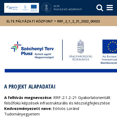
Események
ELTE a
Hírek
sajtóban
>
ELTE PÁLYÁZATI KÖZPONT
RRF_2_1_2_21_2022_00023
A PROJEKT ALAPADATAI
A felhívás megnevezése:
RRF-2.1.2-21 Gyakorlatorientált
felsőfokú képzések infrastrukturális és készségfejlesztése
Kedvezményezett neve:
Eötvös Loránd
Tudományegyetem