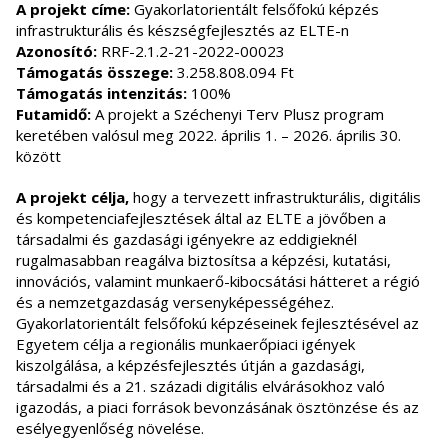
A projekt címe:
Gyakorlatorientált felsőfokú képzés
infrastrukturális és készségfejlesztés az ELTE-n
Azonosító:
RRF-2.1.2-21-2022-00023
Támogatás összege:
3.258.808.094 Ft
Támogatás intenzitás:
100%
Futamidő:
A projekt a Széchenyi Terv Plusz program
keretében valósul meg 2022. április 1. – 2026. április 30.
között
A projekt célja,
hogy a tervezett infrastrukturális, digitális
és kompetenciafejlesztések által az ELTE a jövőben a
társadalmi és gazdasági igényekre az eddigieknél
rugalmasabban reagálva biztosítsa a képzési, kutatási,
innovációs, valamint munkaerő-kibocsátási hátteret a régió
és a nemzetgazdaság versenyképességéhez.
Gyakorlatorientált felsőfokú képzéseinek fejlesztésével az
Egyetem célja a regionális munkaerőpiaci igények
kiszolgálása, a képzésfejlesztés útján a gazdasági,
társadalmi és a 21. századi digitális elvárásokhoz való
igazodás, a piaci források bevonzásának ösztönzése és az
esélyegyenlőség növelése.