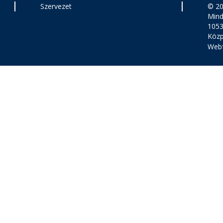
Szervezet
© 2
Mind
1053
Közp
Webf