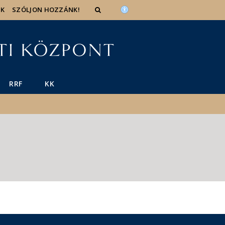
IK
SZÓLJON HOZZÁNK!
RRF
KK