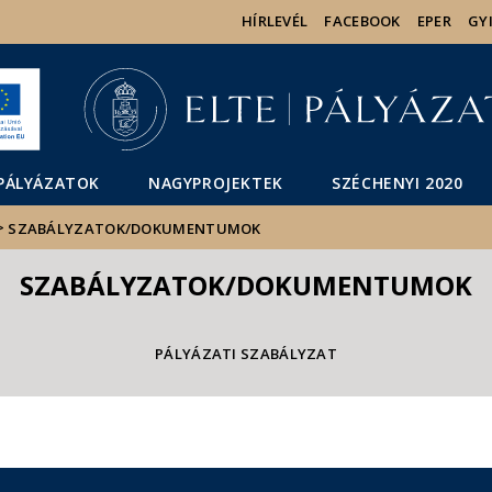
Események
ELTE a
Hírek
HÍRLEVÉL
FACEBOOK
EPER
GY
sajtóban
PÁLYÁZATOK
NAGYPROJEKTEK
SZÉCHENYI 2020
>
SZABÁLYZATOK/DOKUMENTUMOK
SZABÁLYZATOK/DOKUMENTUMOK
PÁLYÁZATI SZABÁLYZAT