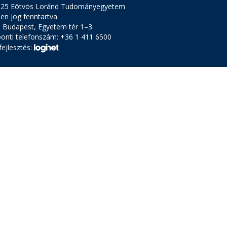
025 Eötvös Loránd Tudományegyetem
en jog fenntartva.
 Budapest, Egyetem tér 1–3.
onti telefonszám: +36 1 411 6500
ejlesztés: