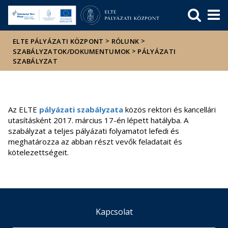
Események
ELTE a
Hírek
sajtóban
>
>
ELTE PÁLYÁZATI KÖZPONT
RÓLUNK
>
SZABÁLYZATOK/DOKUMENTUMOK
PÁLYÁZATI
SZABÁLYZAT
Az ELTE
pályázati szabályzata
közös rektori és kancellári
utasításként 2017. március 17-én lépett hatályba. A
szabályzat a teljes pályázati folyamatot lefedi és
meghatározza az abban részt vevők feladatait és
kötelezettségeit.
Kapcsolat