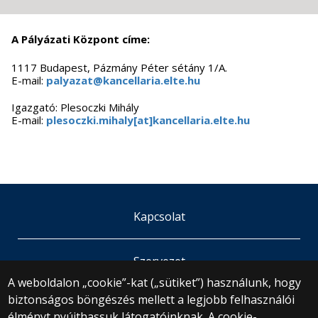
A Pályázati Központ címe:
1117 Budapest, Pázmány Péter sétány 1/A.
E-mail:
palyazat@kancellaria.elte.hu
Igazgató: Plesoczki Mihály
E-mail:
plesoczki.mihaly[at]kancellaria.elte.hu
Kapcsolat
Szervezet
A weboldalon „cookie”-kat („sütiket”) használunk, hogy
biztonságos böngészés mellett a legjobb felhasználói
© 2025 Eötvös Loránd Tudományegyetem
élményt nyújthassuk látogatóinknak. A cookie-