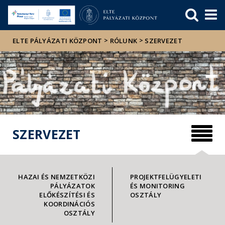
Események
ELTE a
Hírek
sajtóban
>
>
ELTE PÁLYÁZATI KÖZPONT
RÓLUNK
SZERVEZET
SZERVEZET
HAZAI ÉS NEMZETKÖZI
PROJEKTFELÜGYELETI
PÁLYÁZATOK
ÉS MONITORING
ELŐKÉSZÍTÉSI ÉS
OSZTÁLY
KOORDINÁCIÓS
OSZTÁLY