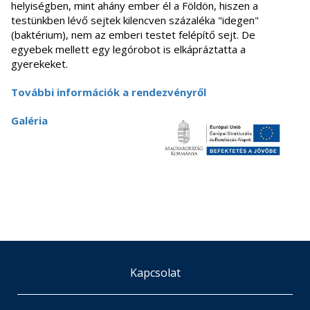
helyiségben, mint ahány ember él a Földön, hiszen a
testünkben lévő sejtek kilencven százaléka "idegen"
(baktérium), nem az emberi testet felépítő sejt. De
egyebek mellett egy legórobot is elkápráztatta a
gyerekeket.
További információk a rendezvényről
Galéria
Kapcsolat