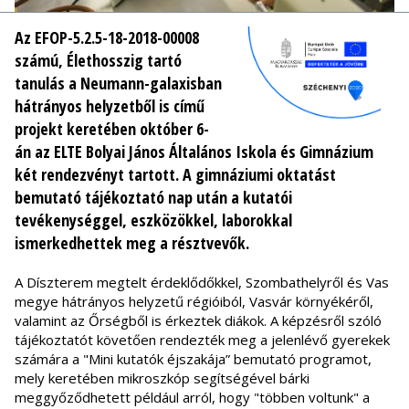
Az EFOP-5.2.5-18-2018-00008
számú, Élethosszig tartó
tanulás a Neumann-galaxisban
hátrányos helyzetből is című
projekt keretében október 6-
án az ELTE Bolyai János Általános Iskola és Gimnázium
két rendezvényt tartott. A gimnáziumi oktatást
bemutató tájékoztató nap után a kutatói
tevékenységgel, eszközökkel, laborokkal
ismerkedhettek meg a résztvevők.
A Díszterem megtelt érdeklődőkkel, Szombathelyről és Vas
megye hátrányos helyzetű régióiból, Vasvár környékéről,
valamint az Őrségből is érkeztek diákok. A képzésről szóló
tájékoztatót követően rendezték meg a jelenlévő gyerekek
számára a "Mini kutatók éjszakája” bemutató programot,
mely keretében mikroszkóp segítségével bárki
meggyőződhetett például arról, hogy "többen voltunk" a