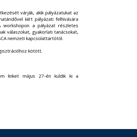
tkezését várják, akik pályázatukat az
áridővel kiírt pályázati felhívására
 A workshopon a pályázat részletes
k válaszokat, gyakorlati tanácsokat,
SCA nemzeti kapcsolattartótól.
isztrációhoz kötött.
m linket május 27-én küldik ki a