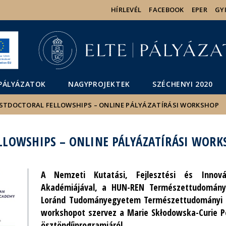
Események
ELTE a
Hírek
HÍRLEVÉL
FACEBOOK
EPER
GY
sajtóban
PÁLYÁZATOK
NAGYPROJEKTEK
SZÉCHENYI 2020
STDOCTORAL FELLOWSHIPS – ONLINE PÁLYÁZATÍRÁSI WORKSHOP
LLOWSHIPS – ONLINE PÁLYÁZATÍRÁSI WORK
A Nemzeti Kutatási, Fejlesztési és Innová
Akadémiájával, a HUN-REN Természettudományi
Loránd Tudományegyetem Természettudományi K
workshopot szervez a Marie Skłodowska-Curie P
ösztöndíjprogramjáról.