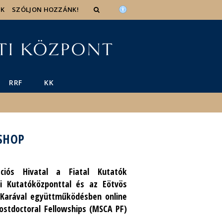
IK
SZÓLJON HOZZÁNK!
RRF
KK
SHOP
ciós Hivatal a Fiatal Kutatók
 Kutatóközponttal és az Eötvös
arával együttműködésben online
ostdoctoral Fellowships (MSCA PF)